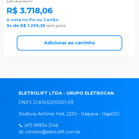
De: 4.275,77
R$ 3.718,06
à vista no Pix ou Cartão
3x de R$ 1.239,35
sem juros
Adicionar ao carrinho
ELETROLIFT LTDA - GRUPO ELETROCAN
CNPJ: 21.816.512/0001-09
Rodovia Antônio Heil, 2220 - Itaipava - Itajaí/SC
📞
(47) 99934-2146
✉️
contato@eletrolift.com.br