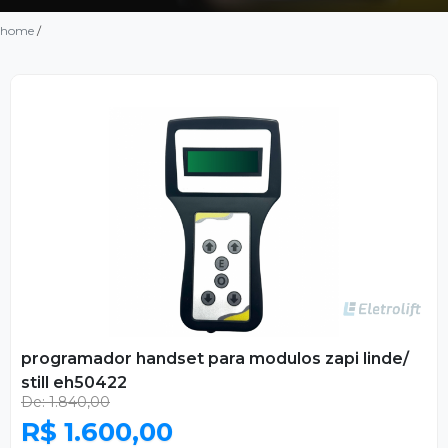
home
/
programador handset para modulos zapi linde/
still eh50422
De: 1.840,00
R$ 1.600,00